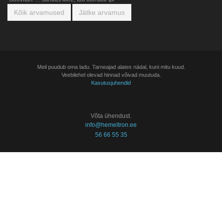
Kõik arvamused
Jätke arvamus
Meil puudub oma ladu. Tarneajad alates nädal, kuni mitu kuud.
Veebilehel olevad hinnad võivad muutuda.
Kasutusjuhendid
Võta ühendust.
info@hemeltron.ee
56 66 55 35