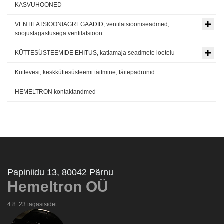
KASVUHOONED
VENTILATSIOONIAGREGAADID, ventilatsiooniseadmed,
soojustagastusega ventilatsioon
KÜTTESÜSTEEMIDE EHITUS, katlamaja seadmete loetelu
Küttevesi, keskküttesüsteemi täitmine, täitepadrunid
HEMELTRON kontaktandmed
Papiniidu 13, 80042 Pärnu
Hemeltron OÜ
4.8
23 tagasisidet