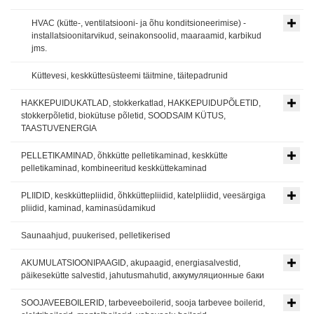
HVAC (kütte-, ventilatsiooni- ja õhu konditsioneerimise) -
installatsioonitarvikud, seinakonsoolid, maaraamid, karbikud
jms.
Küttevesi, keskküttesüsteemi täitmine, täitepadrunid
HAKKEPUIDUKATLAD, stokkerkatlad, HAKKEPUIDUPÕLETID,
stokkerpõletid, biokütuse põletid, SOODSAIM KÜTUS,
TAASTUVENERGIA
PELLETIKAMINAD, õhkkütte pelletikaminad, keskkütte
pelletikaminad, kombineeritud keskküttekaminad
PLIIDID, keskküttepliidid, õhkküttepliidid, katelpliidid, veesärgiga
pliidid, kaminad, kaminasüdamikud
Saunaahjud, puukerised, pelletikerised
AKUMULATSIOONIPAAGID, akupaagid, energiasalvestid,
päikesekütte salvestid, jahutusmahutid, аккумуляционные баки
SOOJAVEEBOILERID, tarbeveeboilerid, sooja tarbevee boilerid,