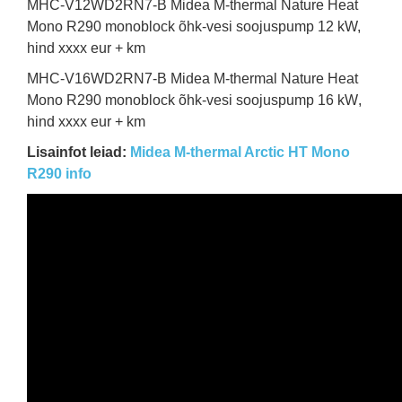
MHC-V12WD2RN7-B
Midea M-thermal Nature Heat
Mono R290 monoblock õhk-vesi soojuspump 12 kW,
hind xxxx eur + km
MHC-V16WD2RN7
-B
Midea M-thermal Nature Heat
Mono R290 monoblock õhk-vesi soojuspump 16 kW
,
hind xxxx eur + km
Lisainfot leiad:
Midea M-thermal Arctic HT Mono
R290 info