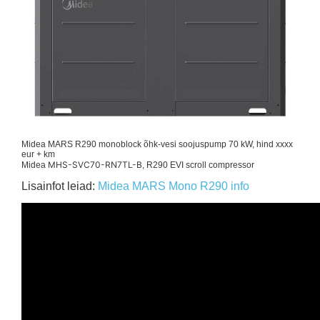
Midea MARS R290 monoblock õhk-vesi soojuspump 70 kW, hind xxxx
eur + km
MHS-SVC70-RN7TL-B
Midea
, R290 EVI scroll compressor
Lisainfot leiad:
Midea MARS Mono R290 info