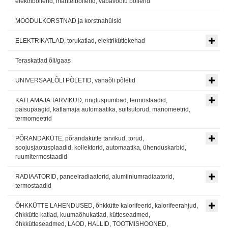
elektriboilerid, mantelboilerid, vabavoolu boilerid
MOODULKORSTNAD ja korstnahülsid
ELEKTRIKATLAD, torukatlad, elektriküttekehad
Teraskatlad õli/gaas
UNIVERSAALÕLI PÕLETID, vanaõli põletid
KATLAMAJA TARVIKUD, ringluspumbad, termostaadid,
paisupaagid, katlamaja automaatika, suitsutorud, manomeetrid,
termomeetrid
PÕRANDAKÜTE, põrandakütte tarvikud, torud,
soojusjaotusplaadid, kollektorid, automaatika, ühenduskarbid,
ruumitermostaadid
RADIAATORID, paneelradiaatorid, alumiiniumradiaatorid,
termostaadid
ÕHKKÜTTE LAHENDUSED, õhkkütte kalorifeerid, kalorifeerahjud,
õhkkütte katlad, kuumaõhukatlad, kütteseadmed,
õhkkütteseadmed, LAOD, HALLID, TOOTMISHOONED,