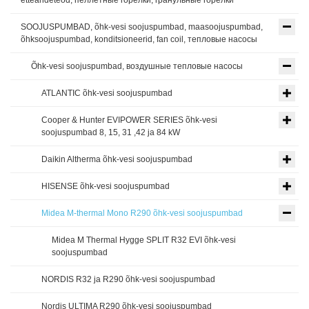
etteandeteod, пеллетные горелки, гранульные горелки
SOOJUSPUMBAD, õhk-vesi soojuspumbad, maasoojuspumbad,
õhksoojuspumbad, konditsioneerid, fan coil, тепловые насосы
Õhk-vesi soojuspumbad, воздушные тепловые насосы
ATLANTIC õhk-vesi soojuspumbad
Cooper & Hunter EVIPOWER SERIES õhk-vesi
soojuspumbad 8, 15, 31 ,42 ja 84 kW
Daikin Altherma õhk-vesi soojuspumbad
HISENSE õhk-vesi soojuspumbad
Midea M-thermal Mono R290 õhk-vesi soojuspumbad
Midea M Thermal Hygge SPLIT R32 EVI õhk-vesi
soojuspumbad
NORDIS R32 ja R290 õhk-vesi soojuspumbad
Nordis ULTIMA R290 õhk-vesi soojuspumbad