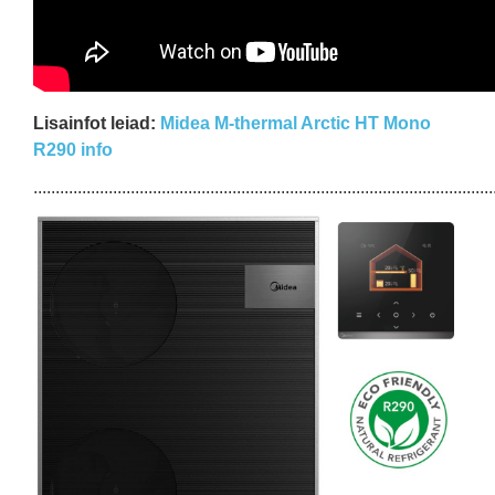
Lisainfot leiad:
Midea M-thermal Arctic HT Mono
R290 info
........................................................................................................