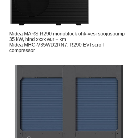
Midea MARS R290 monoblock õhk-vesi soojuspump
35 kW, hind xxxx eur + km
Midea MHC-V35WD2RN7, R290 EVI scroll
compressor