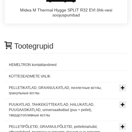
Midea M Thermal Hygge SPLIT R32 EVI õhk-vesi
soojuspumbad
Tootegrupid
HEMELTRON kontaktandmed
KÜTTESEADMETE VALIK
PELLETIKATLAD, GRAANULKATLAD, пеллетные котлы,
гранульные котлы
PUUKATLAD, TAHKEKÜTTEKATLAD, HALUKATLAD,
PUUGAASIKATLAD, universaalkatlad (puu + pellet),
твердотопливные котлы
PELLETIPÕLETID, GRAANULPÕLETID, pelletimahutid,