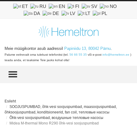
ET
RU
EN
FI
SV
NO
DA
DE
LV
LT
PL
Meie müügikontor asub aadressil
Papiniidu 13, 80042 Pärnu
.
Palume eelnevalt oma tulekust telefonitsi (tel.
56 66 55 35
või e-post
info@hemeltron.ee
)
teada anda, et teaksime Teie jaoks kohal olla!
TOGGLE MENU
Esileht
SOOJUSPUMBAD, õhk-vesi soojuspumbad, maasoojuspumbad,
õhksoojuspumbad, konditsioneerid, fan coil, тепловые насосы
Õhk-vesi soojuspumbad, воздушные тепловые насосы
Midea M-thermal Mono R290 õhk-vesi soojuspumbad