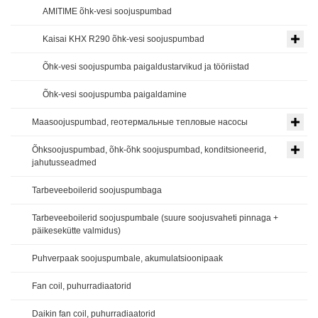
AMITIME õhk-vesi soojuspumbad
Kaisai KHX R290 õhk-vesi soojuspumbad
Õhk-vesi soojuspumba paigaldustarvikud ja tööriistad
Õhk-vesi soojuspumba paigaldamine
Maasoojuspumbad, геотермальные тепловые насосы
Õhksoojuspumbad, õhk-õhk soojuspumbad, konditsioneerid,
jahutusseadmed
Tarbeveeboilerid soojuspumbaga
Tarbeveeboilerid soojuspumbale (suure soojusvaheti pinnaga +
päikesekütte valmidus)
Puhverpaak soojuspumbale, akumulatsioonipaak
Fan coil, puhurradiaatorid
Daikin fan coil, puhurradiaatorid