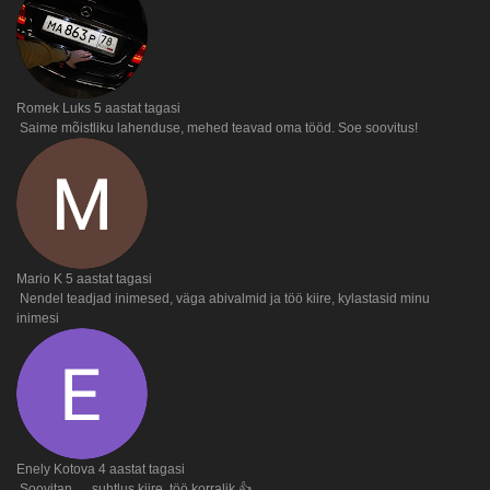
Romek Luks
5 aastat tagasi
Saime mõistliku lahenduse, mehed teavad oma tööd. Soe soovitus!
Mario K
5 aastat tagasi
Nendel teadjad inimesed, väga abivalmid ja töö kiire, kylastasid minu
inimesi
Enely Kotova
4 aastat tagasi
Soovitan … suhtlus kiire, töö korralik 👍