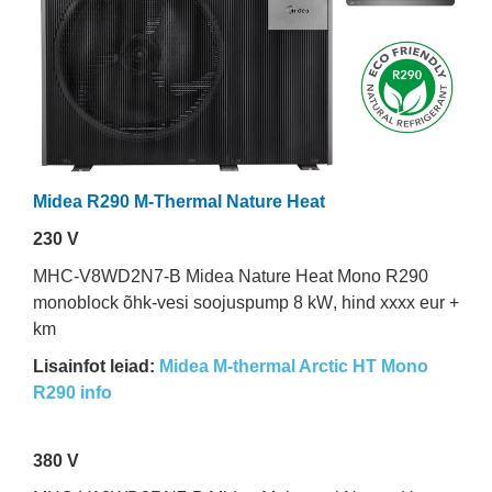
Midea R290 M-Thermal Nature Heat
230 V
MHC-V8WD2N7-B Midea Nature Heat Mono R290
monoblock õhk-vesi soojuspump 8 kW
, hind xxxx eur +
km
Lisainfot leiad:
Midea M-thermal Arctic HT Mono
R290 info
380 V