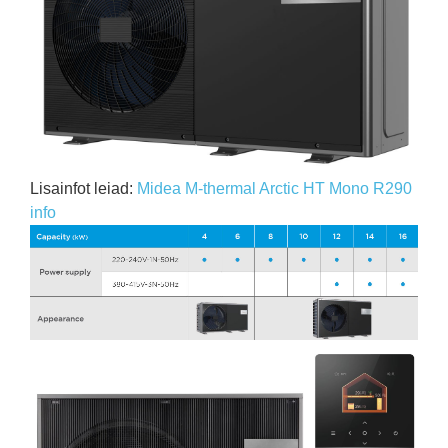
Lisainfot leiad:
Midea M-thermal Arctic HT Mono R290
info